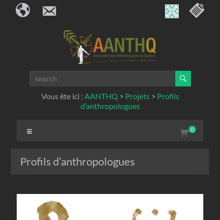
Bienvenue à tous nos visiteurs
Nous contacter
Menu de c
Skip
to
content
AANTHQ
Vous ête ici :
AANTHQ
>
Projets
>
Profils
d’anthropologues
Menu
0
Profils d’anthropologues