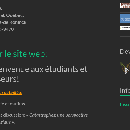
U:
val, Québec.
es-de Koninck
D-3470
De
r le site web:
ienvenue aux étudiants et
seurs!
Inf
 détaillée:
fé et muffins
Inscr
t discussion:
«
Catastrophes: une perspective
gique ».