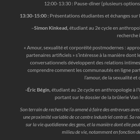
12:00-13:30 : Pause-dîner (plusieurs options
13:30-15:00 :
Présentations étudiantes et échanges sur 
–
Simon Kinkead,
étudiant au 2e cycle e
n anthropol
recherche 
« Amour, sexualité et corporéité postmodernes : appr
partenaires artificiels » s’intéresse à la manière do
conversationnels développent des relations intimes a
comprendre comment les communautés en ligne partic
l’amour, de la sexualité et 
-Éric Bégin,
étudiant au 2e cycle en anthropologie à l’
portant sur le dossier de la brûlerie V
Son terrain de recherche l’a amené à faire des entrevues avec
une proximité variable de ce centre industriel central. Sa r
sur la vie quotidienne des gens, et la manière dont elle peu
milieu de vie, notamment en fonction des