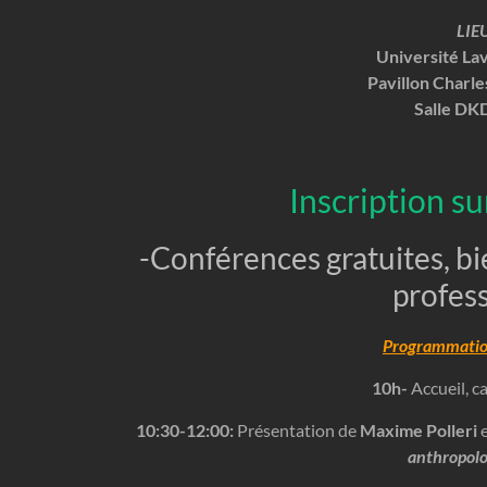
LIE
Université La
Pavillon Charl
Salle DK
Inscription su
-Conférences gratuites, b
profes
Programmation
10h-
Accueil, ca
10:30-12:00:
Présentation de
Maxime Polleri
e
anthropolo