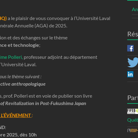
An
HQ)
a le plaisir de vous convoquer à l’Université Laval
énérale Annuelle (AGA) de 2025.
Rés
ion et des échanges sur le thème
ce et technologie
;
me Polleri,
professeur adjoint au département
’Université Laval.
ous le thème suivant :
ective anthropologique
prof. Polleri est en voie de publier son livre
Par
 of Revitalization in Post-Fukushima Japan
 L’ÉVÉNEMENT
:
Québ
ND
:
re 2025, dès 10h