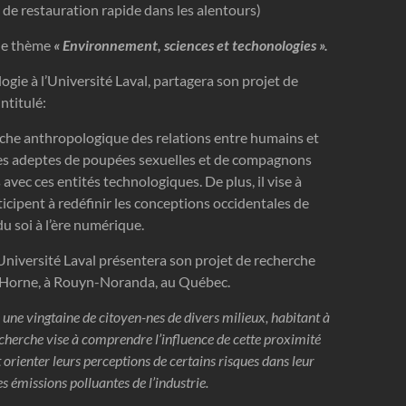
 de restauration rapide dans les alentours)
le thème
« Environnement, sciences et techonologies ».
ogie à l’Université Laval, partagera son projet de
intitulé:
oche anthropologique des relations entre humains et
nt les adeptes de poupées sexuelles et de compagnons
vec ces entités technologiques. De plus, il vise à
ipent à redéfinir les conceptions occidentales de
du soi à l’ère numérique.
Université Laval présentera son projet de recherche
an Horne, à Rouyn-Noranda, au Québec.
 une vingtaine de citoyen-nes de divers milieux, habitant à
echerche vise à comprendre l’influence de cette proximité
t orienter leurs perceptions de certains risques dans leur
 émissions polluantes de l’industrie.