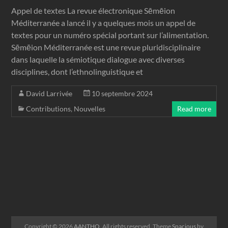
Appel de textes La revue électronique Sēmēion
Méditerranée a lancé il y a quelques mois un appel de
textes pour un numéro spécial portant sur l’alimentation.
Sēmēion Méditerranée est une revue pluridisciplinaire
dans laquelle la sémiotique dialogue avec diverses
disciplines, dont l’ethnolinguistique et
David Larrivée
10 septembre 2024
Contributions
,
Nouvelles
Read more
Copyright © 2026
AANTHQ
. All rights reserved. Theme
Spacious
by