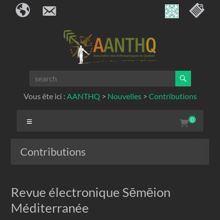
Bienvenue à tous nos visiteurs
Nous contacter
Menu de c
Skip
to
content
AANTHQ
Vous ête ici :
AANTHQ
>
Nouvelles
>
Contributions
Menu
0
Contributions
Revue électronique Sēmēion
Méditerranée