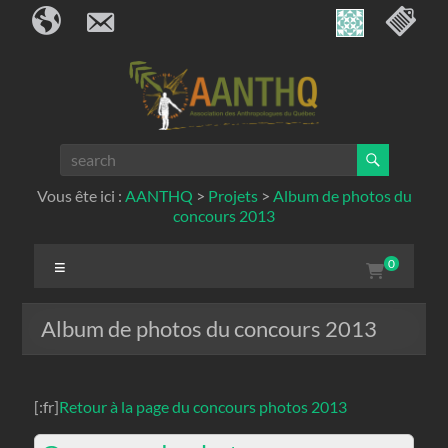
Bienvenue à tous nos visiteurs
Nous contacter
Menu de c
Skip
to
content
AANTHQ
Vous ête ici :
AANTHQ
>
Projets
>
Album de photos du
concours 2013
Menu
0
Album de photos du concours 2013
[:fr]
Retour à la page du concours photos 2013