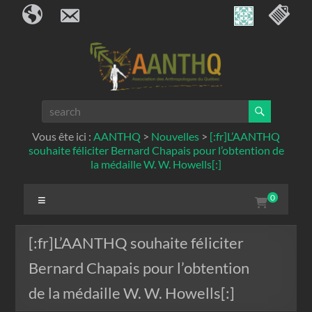
Bienvenue à tous nos visiteurs
Nous contacter
Menu de c
Skip
to
content
AANTHQ
Vous ête ici :
AANTHQ
>
Nouvelles
>
[:fr]L’AANTHQ
souhaite féliciter Bernard Chapais pour l’obtention de
la médaille W. W. Howells[:]
Menu
0
[:fr]L’AANTHQ souhaite féliciter
Bernard Chapais pour l’obtention
de la médaille W. W. Howells[:]